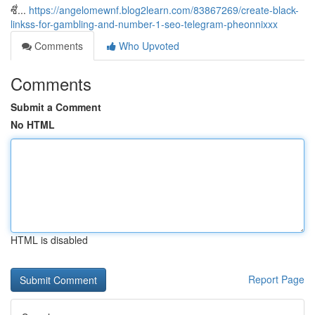
ซึ่...
https://angelomewnf.blog2learn.com/83867269/create-black-
linkss-for-gambling-and-number-1-seo-telegram-pheonnixxx
Comments
Who Upvoted
Comments
Submit a Comment
No HTML
HTML is disabled
Report Page