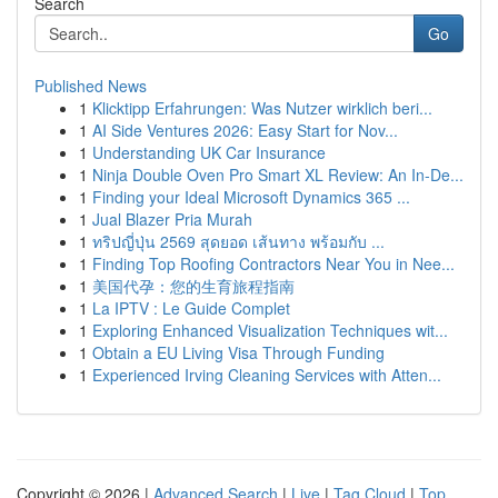
Search
Go
Published News
1
Klicktipp Erfahrungen: Was Nutzer wirklich beri...
1
AI Side Ventures 2026: Easy Start for Nov...
1
Understanding UK Car Insurance
1
Ninja Double Oven Pro Smart XL Review: An In-De...
1
Finding your Ideal Microsoft Dynamics 365 ...
1
Jual Blazer Pria Murah
1
ทริปญี่ปุ่น 2569 สุดยอด เส้นทาง พร้อมกับ ...
1
Finding Top Roofing Contractors Near You in Nee...
1
美国代孕：您的生育旅程指南
1
La IPTV : Le Guide Complet
1
Exploring Enhanced Visualization Techniques wit...
1
Obtain a EU Living Visa Through Funding
1
Experienced Irving Cleaning Services with Atten...
Copyright © 2026 |
Advanced Search
|
Live
|
Tag Cloud
|
Top