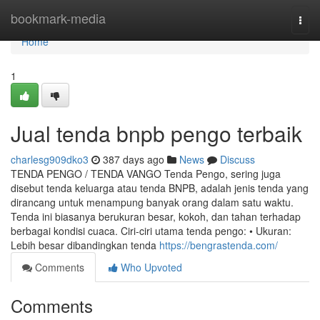
Home
bookmark-media
Togg
navi
Home
1
Jual tenda bnpb pengo terbaik
charlesg909dko3
387 days ago
News
Discuss
TENDA PENGO / TENDA VANGO Tenda Pengo, sering juga
disebut tenda keluarga atau tenda BNPB, adalah jenis tenda yang
dirancang untuk menampung banyak orang dalam satu waktu.
Tenda ini biasanya berukuran besar, kokoh, dan tahan terhadap
berbagai kondisi cuaca. Ciri-ciri utama tenda pengo: • Ukuran:
Lebih besar dibandingkan tenda
https://bengrastenda.com/
Comments
Who Upvoted
Comments