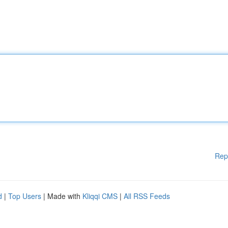
Rep
d
|
Top Users
| Made with
Kliqqi CMS
|
All RSS Feeds