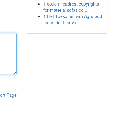
1
couch headrest copyrights
for material sofas co...
1
Het Toekomst van Agrofood
Industrie: Innovat...
ort Page