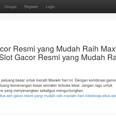
Groups
Register
Login
acor Resmi yang Mudah Raih Max
 Slot Gacor Resmi yang Mudah Ra
 peluang besar untuk meraih Maxwin hari ini. Dengan kombinasi game
peluang kemenangan besar semakin terbuka lebar. Jangan ragu untuk
ine yang menyenangkan sekaligus menguntungkan.
itus-slot-gacor-resmi-yang-mudah-raih-maxwin-hari-initotoraja-situs-slo