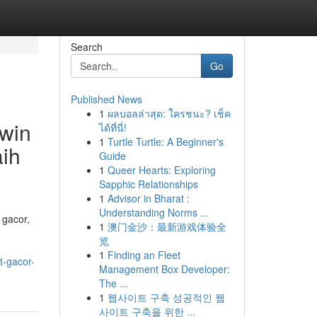
Search
Go
Published News
1
ผลบอลล่าสุด: ใครชนะ? เช็ค
win
ได้ที่นี่!
1
Turtle Turtle: A Beginner's
ih
Guide
1
Queer Hearts: Exploring
Sapphic Relationships
1
Advisor in Bharat :
Understanding Norms ...
 gacor,
1
澳门金沙：最新游戏体验全
览
1
Finding an Fleet
t-gacor-
Management Box Developer:
The ...
1
웹사이트 구축 성공적인 웹
사이트 구축을 위한 ...