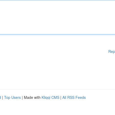
Rep
d
|
Top Users
| Made with
Kliqqi CMS
|
All RSS Feeds