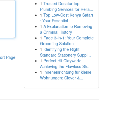
1
Trusted Decatur top
Plumbing Services for Relia...
1
Top Low-Cost Kenya Safari
: Your Essential...
1
A Explanation to Removing
a Criminal History
1
Fade 3-in-1: Your Complete
Grooming Solution
1
Identifying the Right
Standard Stationery Suppl...
ort Page
1
Perfect Hit Claywork:
Achieving the Flawless Sh...
1
Inneneinrichtung für kleine
Wohnungen: Clever &...