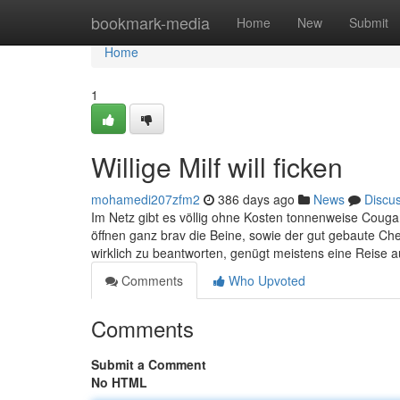
Home
bookmark-media
Home
New
Submit
Home
1
Willige Milf will ficken
mohamedi207zfm2
386 days ago
News
Discu
Im Netz gibt es völlig ohne Kosten tonnenweise Cougar 
öffnen ganz brav die Beine, sowie der gut gebaute C
wirklich zu beantworten, genügt meistens eine Reise a
Comments
Who Upvoted
Comments
Submit a Comment
No HTML