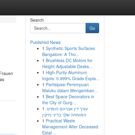
Search
Go
Published News
1
Synthetic Sports Surfaces
Bangalore: A Tho...
1
Brushless DC Motors for
Height-Adjustable Desks...
1
High-Purity Aluminum
 Frauen
Ingots: 0.999% Grade Expla...
das
1
Partisipasi Perempuan
Maluku dalam Mengemban...
1
Best Space Decorators in
the City of Gurg...
1
עורך דין אברהם הופרט:
המומחה שלך בדיני נזיקין
1
Practical Waste
Management After Deceased
Estat...