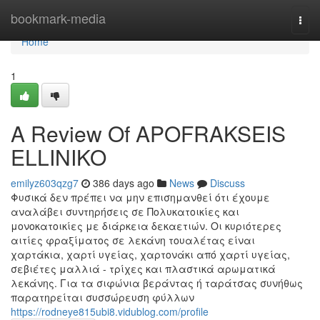
Home
bookmark-media
Togg
navi
Home
1
A Review Of APOFRAKSEIS
ELLINIKO
emilyz603qzg7
386 days ago
News
Discuss
Φυσικά δεν πρέπει να μην επισημανθεί ότι έχουμε
αναλάβει συντηρήσεις σε Πολυκατοικίες και
μονοκατοικίες με διάρκεια δεκαετιών. Οι κυριότερες
αιτίες φραξίματος σε λεκάνη τουαλέτας είναι
χαρτάκια, χαρτί υγείας, χαρτονάκι από χαρτί υγείας,
σεβιέτες μαλλιά - τρίχες και πλαστικά αρωματικά
λεκάνης. Για τα σιφώνια βεράντας ή ταράτσας συνήθως
παρατηρείται συσσώρευση φύλλων
https://rodneye815ubi8.vidublog.com/profile