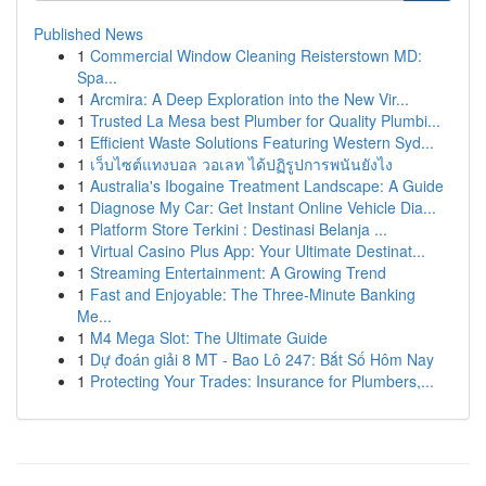
Published News
1
Commercial Window Cleaning Reisterstown MD:
Spa...
1
Arcmira: A Deep Exploration into the New Vir...
1
Trusted La Mesa best Plumber for Quality Plumbi...
1
Efficient Waste Solutions Featuring Western Syd...
1
เว็บไซต์แทงบอล วอเลท ได้ปฏิรูปการพนันยังไง
1
Australia's Ibogaine Treatment Landscape: A Guide
1
Diagnose My Car: Get Instant Online Vehicle Dia...
1
Platform Store Terkini : Destinasi Belanja ...
1
Virtual Casino Plus App: Your Ultimate Destinat...
1
Streaming Entertainment: A Growing Trend
1
Fast and Enjoyable: The Three-Minute Banking
Me...
1
M4 Mega Slot: The Ultimate Guide
1
Dự đoán giải 8 MT - Bao Lô 247: Bắt Số Hôm Nay
1
Protecting Your Trades: Insurance for Plumbers,...