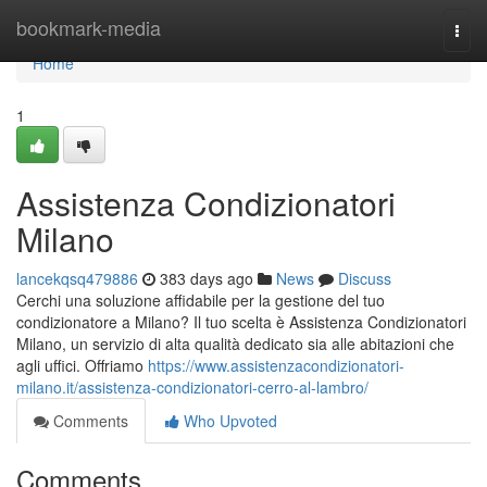
Home
bookmark-media
Togg
navi
Home
1
Assistenza Condizionatori
Milano
lancekqsq479886
383 days ago
News
Discuss
Cerchi una soluzione affidabile per la gestione del tuo
condizionatore a Milano? Il tuo scelta è Assistenza Condizionatori
Milano, un servizio di alta qualità dedicato sia alle abitazioni che
agli uffici. Offriamo
https://www.assistenzacondizionatori-
milano.it/assistenza-condizionatori-cerro-al-lambro/
Comments
Who Upvoted
Comments