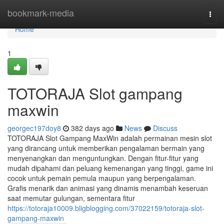
Home
bookmark-media
Togg
navi
Home
1
TOTORAJA Slot gampang
maxwin
georgec197doy8
382 days ago
News
Discuss
TOTORAJA Slot Gampang MaxWin adalah permainan mesin slot
yang dirancang untuk memberikan pengalaman bermain yang
menyenangkan dan menguntungkan. Dengan fitur-fitur yang
mudah dipahami dan peluang kemenangan yang tinggi, game ini
cocok untuk pemain pemula maupun yang berpengalaman.
Grafis menarik dan animasi yang dinamis menambah keseruan
saat memutar gulungan, sementara fitur
https://totoraja10009.bligblogging.com/37022159/totoraja-slot-
gampang-maxwin