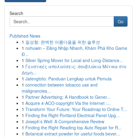
Search
Go
Published News
1
질성형: 완벽한 아름다움을 위한 솔루션
1
nohuwin – Đăng Nhập Nhanh, Khám Phá Kho Game
Đ...
1
Silver Spring Mover for Local and Long-Distance...
1
Γευστικές απολαύσεις: σουβλάκια Μύτικα στο
Δημη...
1
Jatengtoto: Panduan Lengkap untuk Pemula
1
connection between tobacco use and
malignancies...
1
Partner Advertising: A Handbook to Gener...
1
Acquire 4-ACO-copyright Via the Internet :...
1
Transform Your Future: Your Roadmap to Online T...
1
Finding the Right Portland Electrical Panel Upg...
1
Joseph’s Well: A Comprehensive Review
1
Finding the Right Reading top Auto Repair for R...
1
Botanical extract powder for useful foods bever...