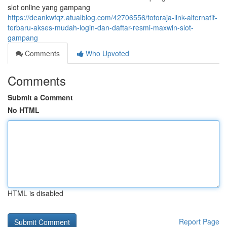
slot online yang gampang
https://deankwfqz.atualblog.com/42706556/totoraja-link-alternatif-
terbaru-akses-mudah-login-dan-daftar-resmi-maxwin-slot-
gampang
Comments
Who Upvoted
Comments
Submit a Comment
No HTML
HTML is disabled
Report Page