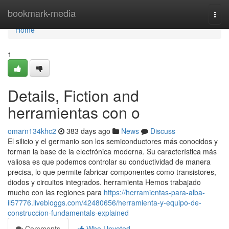
Home
bookmark-media
Togg
navi
Home
1
Details, Fiction and
herramientas con o
omarn134khc2
383 days ago
News
Discuss
El silicio y el germanio son los semiconductores más conocidos y
forman la base de la electrónica moderna. Su característica más
valiosa es que podemos controlar su conductividad de manera
precisa, lo que permite fabricar componentes como transistores,
diodos y circuitos integrados. herramienta Hemos trabajado
mucho con las regiones para
https://herramientas-para-alba-
il57776.livebloggs.com/42480656/herramienta-y-equipo-de-
construccion-fundamentals-explained
Comments
Who Upvoted