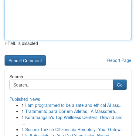
HTML is disabled
Report Page
Search
Go
Published News
1
I am programmed to be a safe and ethical AI ass...
1
Tratamento para Dor em Atletas : A Massotera...
1
Koramangala's Top Wellness Centers: Unwind and
...
1
Secure Turkish Citizenship Remotely: Your Gatew...
1
Is It Possible To You Do Commission-Based