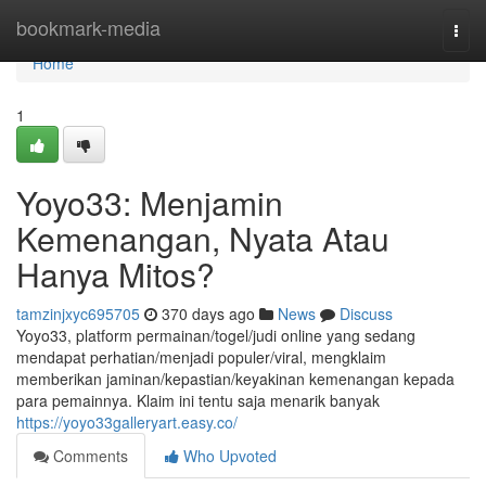
Home
bookmark-media
Togg
navi
Home
1
Yoyo33: Menjamin
Kemenangan, Nyata Atau
Hanya Mitos?
tamzinjxyc695705
370 days ago
News
Discuss
Yoyo33, platform permainan/togel/judi online yang sedang
mendapat perhatian/menjadi populer/viral, mengklaim
memberikan jaminan/kepastian/keyakinan kemenangan kepada
para pemainnya. Klaim ini tentu saja menarik banyak
https://yoyo33galleryart.easy.co/
Comments
Who Upvoted