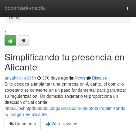
Home
bookmark-media
Togg
navi
Home
1
Simplificando tu presencia en
Alicante
anyahkik143654
370 days ago
News
Discuss
Si te decides a implantar una empresa en Alicante, el domicilo
societario se convierte en un paso fundamental para garantizar
su regularización. Un domicilio societario te proporciona un
dirección oficial donde
https://joshntpd389363.blogdanica.com/36602327/optimizando-
tu-imagen-en-alicante
Comments
Who Upvoted