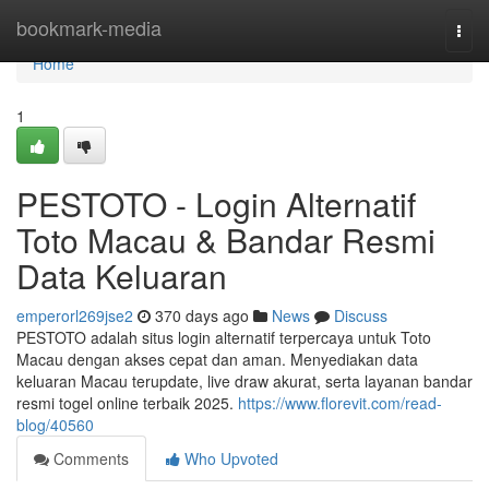
Home
bookmark-media
Togg
navi
Home
1
PESTOTO - Login Alternatif
Toto Macau & Bandar Resmi
Data Keluaran
emperorl269jse2
370 days ago
News
Discuss
PESTOTO adalah situs login alternatif terpercaya untuk Toto
Macau dengan akses cepat dan aman. Menyediakan data
keluaran Macau terupdate, live draw akurat, serta layanan bandar
resmi togel online terbaik 2025.
https://www.florevit.com/read-
blog/40560
Comments
Who Upvoted