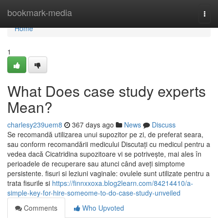
Home
bookmark-media
Togg
navi
Home
1
What Does case study experts
Mean?
charlesy239uem8
367 days ago
News
Discuss
Se recomandă utilizarea unui supozitor pe zi, de preferat seara,
sau conform recomandării medicului Discutați cu medicul pentru a
vedea dacă Cicatridina supozitoare vi se potrivește, mai ales în
perioadele de recuperare sau atunci când aveți simptome
persistente. fisuri si leziuni vaginale: ovulele sunt utilizate pentru a
trata fisurile si
https://finnxxoxa.blog2learn.com/84214410/a-
simple-key-for-hire-someome-to-do-case-study-unveiled
Comments
Who Upvoted