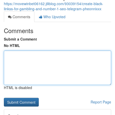
https://movewinbet06162.jiliblog.com/93039154/create-black-
linkss-for-gambling-and-number-1-seo-telegram-pheonnixxx
Comments
Who Upvoted
Comments
Submit a Comment
No HTML
HTML is disabled
Report Page