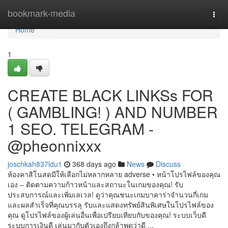
Home
bookmark-media
Togg
navi
Home
1
CREATE BLACK LINKSs FOR
( GAMBLING! ) AND NUMBER
1 SEO. TELEGRAM -
@pheonnixxx
joschkah837ldu1
368 days ago
News
Discuss
ห้องคาสิโนสดมีให้เลือกไม่หลากหลาย adverse • หน้า​โป​ร​ไฟล์ของ​คุณ​
เอง – ติดตาม​ความ​ก้าวหน้า​และ​สถานะ​ใน​เกม​ของ​คุณ! รับ​
ประสบการณ์​และ​เพิ่มเลเวล! ดู​ว่า​คุณ​ชนะ​เกม​บา​คา​ร่า​จำนวน​กี่​เกม​
และ​ผล​สำเร็จ​ที่​คุณ​บรรลุ รับ​และ​แสดง​ทรัพย์สิน​พิเศษ​ใน​โป​ร​ไฟล์ของ​
คุณ ดู​โป​ร​ไฟล์ของ​ผู้​เล่น​อื่น​เพื่อ​เปรียบเทียบ​กับ​ของ​คุณ! ระบบเว็บดี
ระบบการเงินดี เล่นมากับตัวเองถึงกล้าพูดว่าดี ...