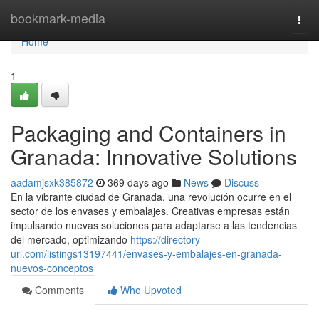
Home
bookmark-media
Togg
navi
Home
1
Packaging and Containers in
Granada: Innovative Solutions
aadamjsxk385872
369 days ago
News
Discuss
En la vibrante ciudad de Granada, una revolución ocurre en el
sector de los envases y embalajes. Creativas empresas están
impulsando nuevas soluciones para adaptarse a las tendencias
del mercado, optimizando
https://directory-
url.com/listings13197441/envases-y-embalajes-en-granada-
nuevos-conceptos
Comments
Who Upvoted