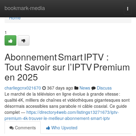
Home
bookmark-media
Togg
navi
Home
1
Abonnement Smart IPTV :
Tout Savoir sur l’IPTV Premium
en 2025
charliegcnx021670
367 days ago
News
Discuss
Le marché de la télévision en ligne évolue à grande vitesse :
qualité 4K, milliers de chaînes et vidéothèques gigantesques sont
désormais accessibles sans parabole ni câble coaxial. Ce guide
complet —
https://directory4web.com/listings13271673/iptv-
premium-4k-trouver-le-meilleur-abonnement-smart-iptv
Comments
Who Upvoted