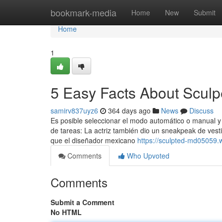
Home
bookmark-media
Home
New
Submit
Home
1
5 Easy Facts About Scul
samirv837uyz6
364 days ago
News
Discuss
Es posible seleccionar el modo automático o manual y
de tareas: La actriz también dio un sneakpeak de ve
que el diseñador mexicano
https://sculpted-md05059.w
Comments
Who Upvoted
Comments
Submit a Comment
No HTML