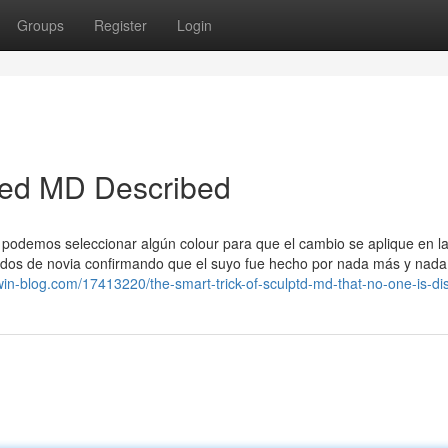
Groups
Register
Login
ped MD Described
 podemos seleccionar algún colour para que el cambio se aplique en la
stidos de novia confirmando que el suyo fue hecho por nada más y nad
in-blog.com/17413220/the-smart-trick-of-sculptd-md-that-no-one-is-di