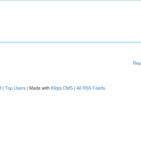
Rep
d
|
Top Users
| Made with
Kliqqi CMS
|
All RSS Feeds