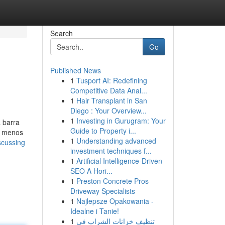
Search
Go
Published News
1
Tusport AI: Redefining
Competitive Data Anal...
1
Hair Transplant in San
Diego : Your Overview...
1
Investing in Gurugram: Your
 barra
Guide to Property i...
a menos
1
Understanding advanced
scussing
investment techniques f...
1
Artificial Intelligence-Driven
SEO A Hori...
1
Preston Concrete Pros
Driveway Specialists
1
Najlepsze Opakowania -
Idealne i Tanie!
1
تنظيف خزانات الشراب في