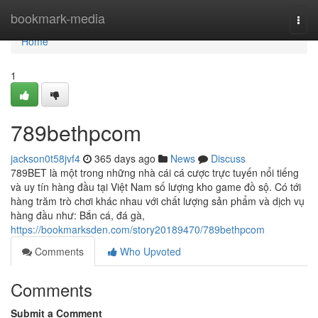
Home
bookmark-media
Togg
navi
Home
1
789bethpcom
jackson0t58jvf4
365 days ago
News
Discuss
789BET là một trong những nhà cái cá cược trực tuyến nổi tiếng
và uy tín hàng đầu tại Việt Nam số lượng kho game đồ sộ. Có tới
hàng trăm trò chơi khác nhau với chất lượng sản phẩm và dịch vụ
hàng đầu như: Bắn cá, đá gà,
https://bookmarksden.com/story20189470/789bethpcom
Comments
Who Upvoted
Comments
Submit a Comment