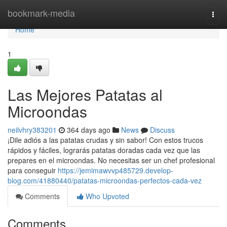
Home
bookmark-media
Togg
navi
Home
1
Las Mejores Patatas al
Microondas
neilvhry383201
364 days ago
News
Discuss
¡Dile adiós a las patatas crudas y sin sabor! Con estos trucos
rápidos y fáciles, lograrás patatas doradas cada vez que las
prepares en el microondas. No necesitas ser un chef profesional
para conseguir
https://jemimawvvp485729.develop-
blog.com/41880440/patatas-microondas-perfectos-cada-vez
Comments
Who Upvoted
Comments