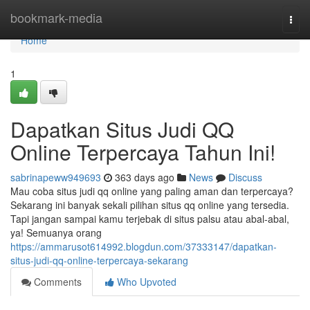
Home
bookmark-media
Togg
navi
Home
1
Dapatkan Situs Judi QQ
Online Terpercaya Tahun Ini!
sabrinapeww949693
363 days ago
News
Discuss
Mau coba situs judi qq online yang paling aman dan terpercaya?
Sekarang ini banyak sekali pilihan situs qq online yang tersedia.
Tapi jangan sampai kamu terjebak di situs palsu atau abal-abal,
ya! Semuanya orang
https://ammarusot614992.blogdun.com/37333147/dapatkan-
situs-judi-qq-online-terpercaya-sekarang
Comments
Who Upvoted