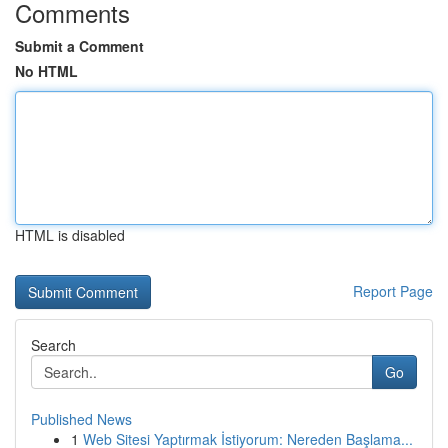
Comments
Submit a Comment
No HTML
HTML is disabled
Report Page
Search
Go
Published News
1
Web Sitesi Yaptırmak İstiyorum: Nereden Başlama...