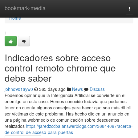
Home
bookmark-media
Togg
navi
Home
1
Indicadores sobre acceso
control remoto chrome que
debe saber
johno901ayw0
365 days ago
News
Discuss
Podemos opinar que la Inteligencia Artificial se convierte en el
enemigo en este caso. Hemos conocido todavía que podemos
tener en cuenta algunos consejos para hacer que sea más difícil
ser víctimas de este problema. Has hecho clic en un anuncio en
una página web/medio de comunicación sobre descuentos
realizados
https://jaredzccba.answerblogs.com/36844067/acerca-
de-control-de-acceso-para-puertas