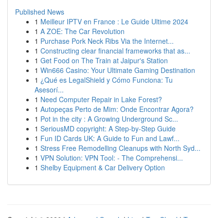
Published News
1
Meilleur IPTV en France : Le Guide Ultime 2024
1
A ZOE: The Car Revolution
1
Purchase Pork Neck Ribs Via the Internet...
1
Constructing clear financial frameworks that as...
1
Get Food on The Train at Jaipur's Station
1
Win666 Casino: Your Ultimate Gaming Destination
1
¿Qué es LegalShield y Cómo Funciona: Tu
Asesorí...
1
Need Computer Repair in Lake Forest?
1
Autopeças Perto de Mim: Onde Encontrar Agora?
1
Pot in the city : A Growing Underground Sc...
1
SeriousMD copyright: A Step-by-Step Guide
1
Fun ID Cards UK: A Guide to Fun and Lawf...
1
Stress Free Remodelling Cleanups with North Syd...
1
VPN Solution: VPN Tool: - The Comprehensi...
1
Shelby Equipment & Car Delivery Option