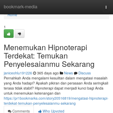
Home
bookmark-media
Togg
navi
Home
1
Menemukan Hipnoterapi
Terdekat: Temukan
Penyelesaianmu Sekarang
janiceohlu191226
365 days ago
News
Discuss
Pernahkah Anda mengalami kesulitan dalam mengatasi masalah
yang Anda hadapi? Apakah pikiran dan perasaan Anda seringkali
terasa tidak stabil? Hipnoterapi dapat menjadi kunci bagi Anda
untuk menemukan ketenangan dan
https://pr1bookmarks.com/story20516819/mengatasi-hipnoterapi-
terdekat-temukan-penyelesaianmu-sekarang
Comments
Who Upvoted