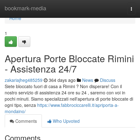
Home
bookmark-media
Togg
navi
Home
1
Apertura Porte Bloccate Rimini
- Assistenza 24/7
zakariajheg485259
364 days ago
News
Discuss
Siete bloccato fuori di casa a Rimini ? Non disperare! Con il
nostro servizio di assistenza 24 ore su 24 , saremo con voi in
pochi minuti. Siamo specializzati nell'apertura di porte bloccate di
ogni tipo, senza
https://www.fabbrociccarelli.it/apriporta-a-
mondaino/
Comments
Who Upvoted
Comments