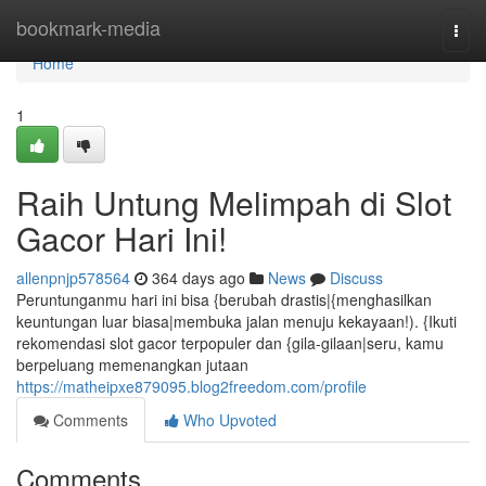
Home
bookmark-media
Togg
navi
Home
1
Raih Untung Melimpah di Slot
Gacor Hari Ini!
allenpnjp578564
364 days ago
News
Discuss
Peruntunganmu hari ini bisa {berubah drastis|{menghasilkan
keuntungan luar biasa|membuka jalan menuju kekayaan!). {Ikuti
rekomendasi slot gacor terpopuler dan {gila-gilaan|seru, kamu
berpeluang memenangkan jutaan
https://matheipxe879095.blog2freedom.com/profile
Comments
Who Upvoted
Comments