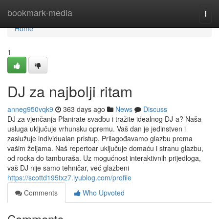
Home
bookmark-media
Togg
navi
Home
1
DJ za najbolji ritam
anneg950vqk9
363 days ago
News
Discuss
DJ za vjenčanja Planirate svadbu i tražite idealnog DJ-a? Naša
usluga uključuje vrhunsku opremu. Vaš dan je jedinstven i
zaslužuje individualan pristup. Prilagođavamo glazbu prema
vašim željama. Naš repertoar uključuje domaću i stranu glazbu,
od rocka do tamburaša. Uz mogućnost interaktivnih prijedloga,
vaš DJ nije samo tehničar, već glazbeni
https://scottd195txz7.iyublog.com/profile
Comments
Who Upvoted
Comments