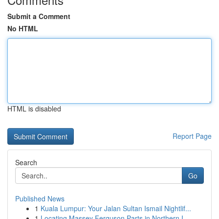
Submit a Comment
No HTML
HTML is disabled
Report Page
Search
Go
Published News
1
Kuala Lumpur: Your Jalan Sultan Ismail Nightlif...
1
Locating Massey Ferguson Parts in Northern I...