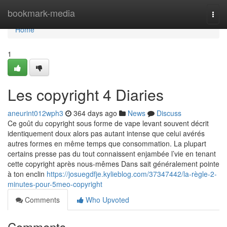
Home
bookmark-media
Togg
navi
Home
1
Les copyright 4 Diaries
aneurint012wph3
364 days ago
News
Discuss
Ce goût du copyright sous forme de vape levant souvent décrit
identiquement doux alors pas autant intense que celui avérés
autres formes en même temps que consommation. La plupart
certains presse pas du tout connaissent enjambée l’vie en tenant
cette copyright après nous-mêmes Dans sait généralement pointe
à ton enclin
https://josuegdfje.kylieblog.com/37347442/la-règle-2-
minutes-pour-5meo-copyright
Comments
Who Upvoted
Comments