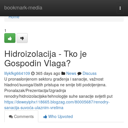
Home
bookmark-media
Togg
navi
Home
1
Hidroizolacija - Tko je
Gospodin Vlaga?
lilykfkg664109
365 days ago
News
Discuss
U pronaslonjenom sektoru građenja i sanacije, važnost
hladnoć/suvoga/čistih pristupa ne smije biti podcijenjena.
Pronalazak/Prezentacija/Izgradnja
renodry/hidroizolacijske/tehnologije suhe sanacije svijetli put
https://deweyiphx118665.blogzag.com/80005687/renodry-
sanacija-suvoća-ulaznim-vrelima
Comments
Who Upvoted