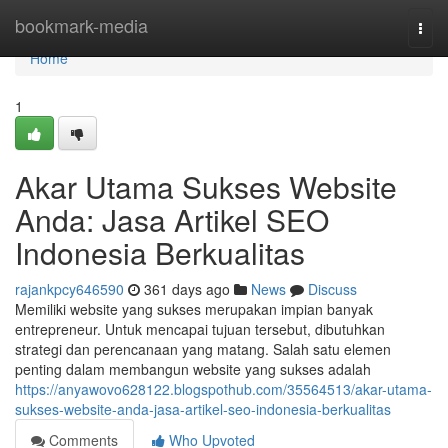
Home
bookmark-media
Togg
navi
Home
1
Akar Utama Sukses Website
Anda: Jasa Artikel SEO
Indonesia Berkualitas
rajankpcy646590
361 days ago
News
Discuss
Memiliki website yang sukses merupakan impian banyak
entrepreneur. Untuk mencapai tujuan tersebut, dibutuhkan
strategi dan perencanaan yang matang. Salah satu elemen
penting dalam membangun website yang sukses adalah
https://anyawovo628122.blogspothub.com/35564513/akar-utama-
sukses-website-anda-jasa-artikel-seo-indonesia-berkualitas
Comments
Who Upvoted