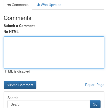
Comments
Who Upvoted
Comments
Submit a Comment
No HTML
HTML is disabled
Report Page
Search
Go