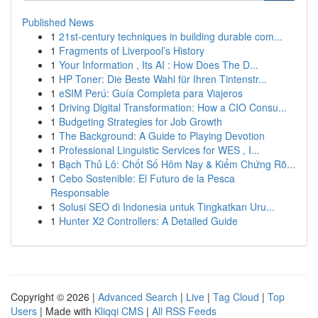
Published News
1
21st-century techniques in building durable com...
1
Fragments of Liverpool’s History
1
Your Information , Its AI : How Does The D...
1
HP Toner: Die Beste Wahl für Ihren Tintenstr...
1
eSIM Perú: Guía Completa para Viajeros
1
Driving Digital Transformation: How a CIO Consu...
1
Budgeting Strategies for Job Growth
1
The Background: A Guide to Playing Devotion
1
Professional Linguistic Services for WES , I...
1
Bạch Thủ Lô: Chốt Số Hôm Nay & Kiểm Chứng Rõ...
1
Cebo Sostenible: El Futuro de la Pesca
Responsable
1
Solusi SEO di Indonesia untuk Tingkatkan Uru...
1
Hunter X2 Controllers: A Detailed Guide
Copyright © 2026 |
Advanced Search
|
Live
|
Tag Cloud
|
Top
Users
| Made with
Kliqqi CMS
|
All RSS Feeds