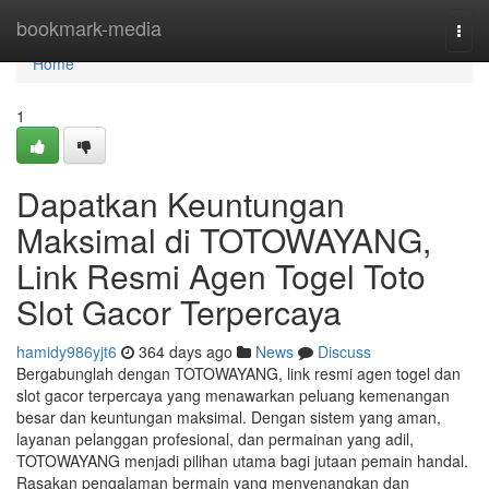
Home
bookmark-media
Togg
navi
Home
1
Dapatkan Keuntungan
Maksimal di TOTOWAYANG,
Link Resmi Agen Togel Toto
Slot Gacor Terpercaya
hamidy986yjt6
364 days ago
News
Discuss
Bergabunglah dengan TOTOWAYANG, link resmi agen togel dan
slot gacor terpercaya yang menawarkan peluang kemenangan
besar dan keuntungan maksimal. Dengan sistem yang aman,
layanan pelanggan profesional, dan permainan yang adil,
TOTOWAYANG menjadi pilihan utama bagi jutaan pemain handal.
Rasakan pengalaman bermain yang menyenangkan dan