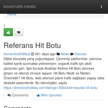
Home
bookmark-media
Togg
navi
Home
1
Referans Hit Botu
leonardoz838fju2
361 days ago
News
Discuss
Dijital dünyada yarış yoğunlaşıyor. Çevrimiçi platformlar, yalnızca
kaliteli içerik sunmakla yetinemiyor; organik trafik için akıllı
çözümler şart. İşte burada Anahtar Kelime Hit Botu devreye
giriyor ve sitenizi zirveye taşıyor. Hit Botu Nedir ve Neden
Önemlidir? Hit Botu, web sitenize planlı trafik sağlayan yapay zeka
destekli sistemlerdir. Bu teknolojiler, sayfa
https://directoryholiday.com/listings13664449/request-hit-botu
Comments
Who Upvoted
Comments