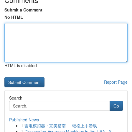
Submit a Comment
No HTML
HTML is disabled
Report Page
Search
Go
Published News
1
雷电模拟器：完美指南 ， 轻松上手游戏
1
Discovering Espresso Machines in the USA - Y...