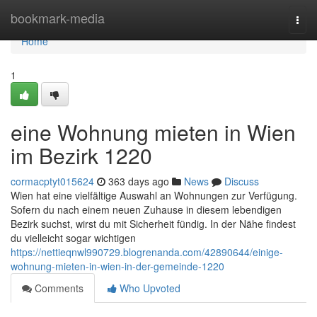
Home
bookmark-media
Togg
navi
Home
1
eine Wohnung mieten in Wien
im Bezirk 1220
cormacptyt015624
363 days ago
News
Discuss
Wien hat eine vielfältige Auswahl an Wohnungen zur Verfügung.
Sofern du nach einem neuen Zuhause in diesem lebendigen
Bezirk suchst, wirst du mit Sicherheit fündig. In der Nähe findest
du vielleicht sogar wichtigen
https://nettieqnwl990729.blogrenanda.com/42890644/einige-
wohnung-mieten-in-wien-in-der-gemeinde-1220
Comments
Who Upvoted