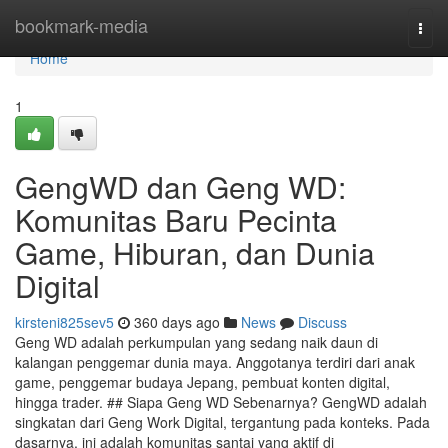
Home
bookmark-media
Togg
navi
Home
1
GengWD dan Geng WD:
Komunitas Baru Pecinta
Game, Hiburan, dan Dunia
Digital
kirsteni825sev5
360 days ago
News
Discuss
Geng WD adalah perkumpulan yang sedang naik daun di
kalangan penggemar dunia maya. Anggotanya terdiri dari anak
game, penggemar budaya Jepang, pembuat konten digital,
hingga trader. ## Siapa Geng WD Sebenarnya? GengWD adalah
singkatan dari Geng Work Digital, tergantung pada konteks. Pada
dasarnya, ini adalah komunitas santai yang aktif di