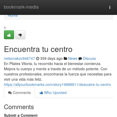
Home
bookmark-media
Togg
navi
Home
1
Encuentra tu centro
nelsonakzc946747
359 days ago
News
Discuss
En Pilates Vitoria, tu recorrido hacia el bienestar comienza.
Mejora tu cuerpo y mente a través de un método potente. Con
nuestros profesionales, encontraras la fuerza que necesitas para
vivir una vida más feliz.
https://allyourbookmarks.com/story19988811/descubre-tu-centro
Comments
Who Upvoted
Comments
Submit a Comment