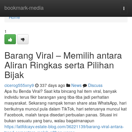
Home
bookmark-media
Togg
navi
Home
1
Barang Viral – Memilih antara
Aliran Ringkas serta Pilihan
Bijak
cicerog555xny9
337 days ago
News
Discuss
Apa Itu Benda Viral? Saat kita bincang hal item viral, banyak
individu terus fikir barangan yang tiba-tiba jadi perhatian
masyarakat. Sekarang nampak teman share atas WhatsApp, hari
berikutnya muncul pula dalam TikTok, hari seterusnya muncul kat
Facebook, malah tanpa disedari perbualan panas. Situasi ini
bukan sesuatu yang baru, walau bagaimanapun
https://latifdcayv.estate-blog.com/36221139/barang-viral-antara-