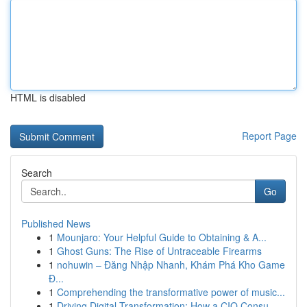
HTML is disabled
Report Page
Search
Go
Published News
1
Mounjaro: Your Helpful Guide to Obtaining & A...
1
Ghost Guns: The Rise of Untraceable Firearms
1
nohuwin – Đăng Nhập Nhanh, Khám Phá Kho Game
Đ...
1
Comprehending the transformative power of music...
1
Driving Digital Transformation: How a CIO Consu...