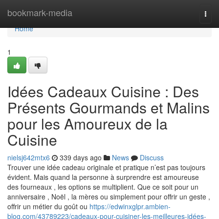
Home
bookmark-media
Togg
navi
Home
1
Idées Cadeaux Cuisine : Des
Présents Gourmands et Malins
pour les Amoureux de la
Cuisine
nielsj642mtx6
339 days ago
News
Discuss
Trouver une idée cadeau originale et pratique n’est pas toujours
évident. Mais quand la personne à surprendre est amoureuse
des fourneaux , les options se multiplient. Que ce soit pour un
anniversaire , Noël , la mères ou simplement pour offrir un geste ,
offrir un métier du goût ou
https://edwinxglpr.ambien-
blog.com/43789223/cadeaux-pour-cuisiner-les-meilleures-idées-