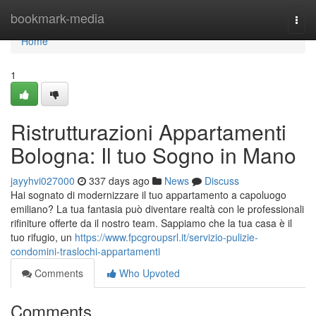
Home
bookmark-media
Togg
navi
Home
1
Ristrutturazioni Appartamenti
Bologna: Il tuo Sogno in Mano
jayyhvi027000
337 days ago
News
Discuss
Hai sognato di modernizzare il tuo appartamento a capoluogo
emiliano? La tua fantasia può diventare realtà con le professionali
rifiniture offerte da il nostro team. Sappiamo che la tua casa è il
tuo rifugio, un
https://www.fpcgroupsrl.it/servizio-pulizie-
condomini-traslochi-appartamenti
Comments
Who Upvoted
Comments