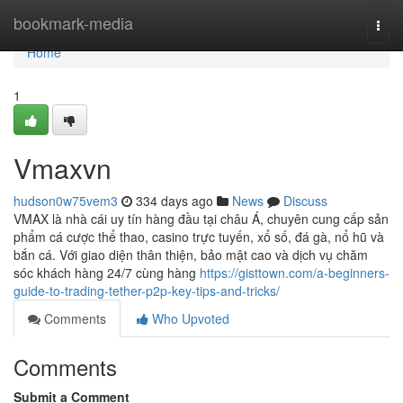
Home
bookmark-media
Togg
navi
Home
1
Vmaxvn
hudson0w75vem3
334 days ago
News
Discuss
VMAX là nhà cái uy tín hàng đầu tại châu Á, chuyên cung cấp sản
phẩm cá cược thể thao, casino trực tuyến, xổ số, đá gà, nổ hũ và
bắn cá. Với giao diện thân thiện, bảo mật cao và dịch vụ chăm
sóc khách hàng 24/7 cùng hàng
https://gisttown.com/a-beginners-
guide-to-trading-tether-p2p-key-tips-and-tricks/
Comments
Who Upvoted
Comments
Submit a Comment