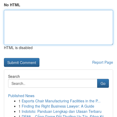
No HTML
HTML is disabled
Report Page
Search
Go
Published News
1
Esports Chair Manufacturing Facilities in the P...
1
Finding the Right Business Lawyer: A Guide
1
Indototo: Panduan Lengkap dan Ulasan Terbaru
1
DE88 – Cổng Game Đổi Thưởng Uy Tín, Đăng Ký