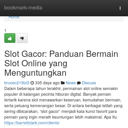
Home
bookmark-media
Togg
navi
Home
1
Slot Gacor: Panduan Bermain
Slot Online yang
Menguntungkan
brucec219lzl3
335 days ago
News
Discuss
Dalam beberapa tahun terakhir, permainan slot online semakin
populer di kalangan pecinta hiburan digital. Banyak pemain
tertarik karena slot menawarkan keseruan, kemudahan bermain,
serta peluang kemenangan besar. Di antara berbagai istilah yang
sering dibicarakan, “slot gacor” menjadi kata kunci favorit para
pemain yang ingin meraih keuntungan lebih maksimal. Apa Itu
https://barrettclark.com/clients/