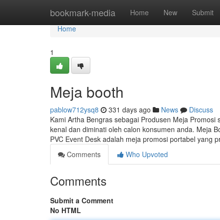
Home
bookmark-media
Home
New
Submit
Home
1
Meja booth
pablow712ysq8
331 days ago
News
Discuss
Kami Artha Bengras sebagai Produsen Meja Promosi
kenal dan diminati oleh calon konsumen anda. Meja B
PVC Event Desk adalah meja promosi portabel yang pr
Comments
Who Upvoted
Comments
Submit a Comment
No HTML