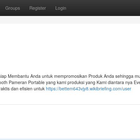
Groups
Register
Login
 siap Membantu Anda untuk mempromosikan Produk Anda sehingga mu
ooth Pameran Portable yang kami produksi yang Kami diantara nya Ev
aktis dan efisien untuk
https://bettem643vjy8.wikibriefing.com/user