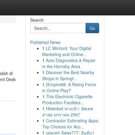
Search
Go
Published News
1
LC Winford: Your Digital
Marketing and Online...
1
Auto Diagnostics & Repair
in the Hornsby Area
1
Discover the Best Nearby
dah di
Shops in Springf...
ent Desk
1
{Empire88: A Rising Force
in Online Play?
1
This Electronic Cigarette
Production Facilities...
1
Hitwinbet ทางเข้า: อัพเดท
ล่าสุด มกราคม 2567
1
Contractor Estimating Apps:
Top Choices for Acc...
1
เผยแพร่ Xway777: อันดับ1