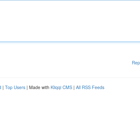
Rep
d
|
Top Users
| Made with
Kliqqi CMS
|
All RSS Feeds