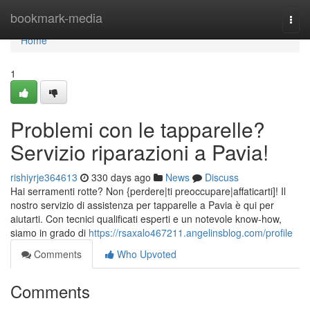
Home
bookmark-media
Togg
navi
Home
1
Problemi con le tapparelle?
Servizio riparazioni a Pavia!
rishiyrje364613
330 days ago
News
Discuss
Hai serramenti rotte? Non {perdere|ti preoccupare|affaticarti]! Il
nostro servizio di assistenza per tapparelle a Pavia è qui per
aiutarti. Con tecnici qualificati esperti e un notevole know-how,
siamo in grado di
https://rsaxalo467211.angelinsblog.com/profile
Comments
Who Upvoted
Comments