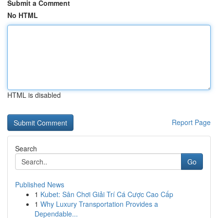
Submit a Comment
No HTML
HTML is disabled
Report Page
Search
Go
Published News
1
Kubet: Sân Chơi Giải Trí Cá Cược Cao Cấp
1
Why Luxury Transportation Provides a
Dependable...