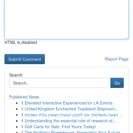
HTML is disabled
Report Page
Search
Go
Published News
1
Elevated Interactive Experiences for LA Events
1
United Kingdom Enchanted Toadstool Shipment...
1
הצעה מושלמת: איך לתכנן הצעת נישואין בלתי נשכחת ...
1
Understanding the essential role of research st...
1
Golf Carts for Sale: Find Yours Today!
1
The Northern Powerhouse: Navigating Your Future...