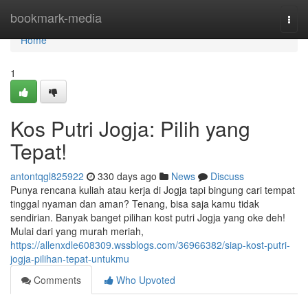
Home
bookmark-media
Togg
navi
Home
1
Kos Putri Jogja: Pilih yang
Tepat!
antontqgl825922
330 days ago
News
Discuss
Punya rencana kuliah atau kerja di Jogja tapi bingung cari tempat
tinggal nyaman dan aman? Tenang, bisa saja kamu tidak
sendirian. Banyak banget pilihan kost putri Jogja yang oke deh!
Mulai dari yang murah meriah,
https://allenxdle608309.wssblogs.com/36966382/siap-kost-putri-
jogja-pilihan-tepat-untukmu
Comments
Who Upvoted