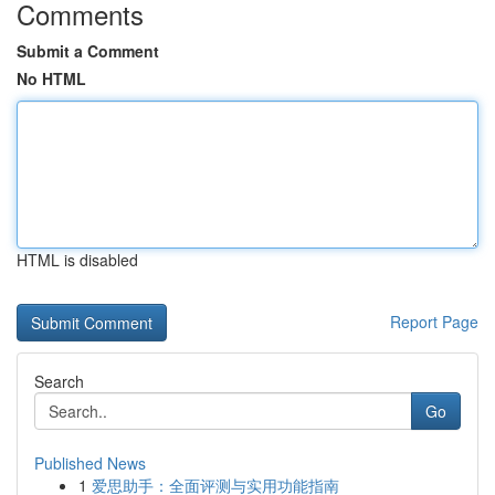
Comments
Submit a Comment
No HTML
HTML is disabled
Report Page
Search
Go
Published News
1
爱思助手：全面评测与实用功能指南