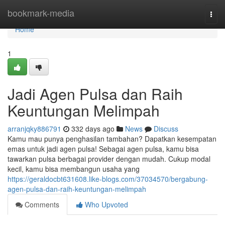
Home
bookmark-media
Togg
navi
Home
1
Jadi Agen Pulsa dan Raih
Keuntungan Melimpah
arranjqky886791
332 days ago
News
Discuss
Kamu mau punya penghasilan tambahan? Dapatkan kesempatan
emas untuk jadi agen pulsa! Sebagai agen pulsa, kamu bisa
tawarkan pulsa berbagai provider dengan mudah. Cukup modal
kecil, kamu bisa membangun usaha yang
https://geraldocbt631608.like-blogs.com/37034570/bergabung-
agen-pulsa-dan-raih-keuntungan-melimpah
Comments
Who Upvoted