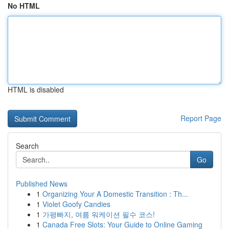
No HTML
HTML is disabled
Report Page
Search
Go
Published News
1
Organizing Your A Domestic Transition : Th...
1
Violet Goofy Candies
1
가평빠지, 여름 워케이션 필수 코스!
1
Canada Free Slots: Your Guide to Online Gaming