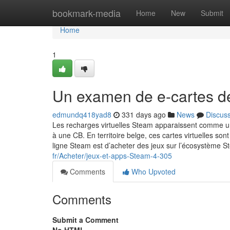
Home
bookmark-media
Home
New
Submit
Home
1
Un examen de e-cartes de
edmundq418yad8
331 days ago
News
Discus
Les recharges virtuelles Steam apparaissent comme un
à une CB. En territoire belge, ces cartes virtuelles son
ligne Steam est d’acheter des jeux sur l’écosystème St
fr/Acheter/jeux-et-apps-Steam-4-305
Comments
Who Upvoted
Comments
Submit a Comment