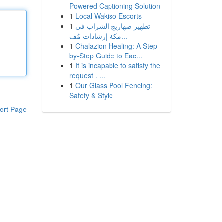
Powered Captioning Solution
1
Local Wakiso Escorts
1
تطهير صهاريج الشراب في
مكة إرشادات مُف...
1
Chalazion Healing: A Step-
by-Step Guide to Eac...
1
It is incapable to satisfy the
request . ...
1
Our Glass Pool Fencing:
Safety & Style
ort Page