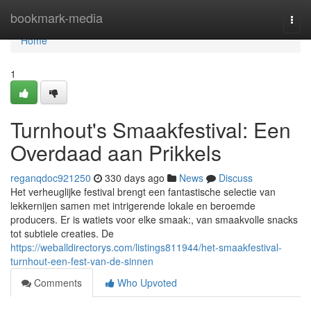
Home
bookmark-media
Togg
navi
Home
1
Turnhout's Smaakfestival: Een
Overdaad aan Prikkels
reganqdoc921250
330 days ago
News
Discuss
Het verheuglijke festival brengt een fantastische selectie van
lekkernijen samen met intrigerende lokale en beroemde
producers. Er is watiets voor elke smaak:, van smaakvolle snacks
tot subtiele creaties. De
https://weballdirectorys.com/listings811944/het-smaakfestival-
turnhout-een-fest-van-de-sinnen
Comments
Who Upvoted