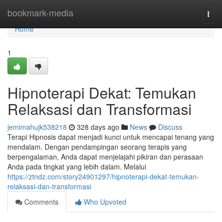
Home
bookmark-media
Togg
navi
Home
1
Hipnoterapi Dekat: Temukan
Relaksasi dan Transformasi
jemimahujk538218
328 days ago
News
Discuss
Terapi Hipnosis dapat menjadi kunci untuk mencapai tenang yang
mendalam. Dengan pendampingan seorang terapis yang
berpengalaman, Anda dapat menjelajahi pikiran dan perasaan
Anda pada tingkat yang lebih dalam. Melalui
https://ztndz.com/story24901297/hipnoterapi-dekat-temukan-
relaksasi-dan-transformasi
Comments
Who Upvoted